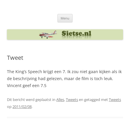
Ga
naar
Sietse's blog
de
inhoud
Menu
Tweet
The King’s Speech krijgt een 7. Ik zou niet gaan kijken als ik
de beschrijving had gelezen, maar de film is toch leuk.
Vincent geef een 7.5
Dit bericht werd geplaatst in
Alles
,
Tweets
en getagged met
Tweets
op
2011/02/08
.