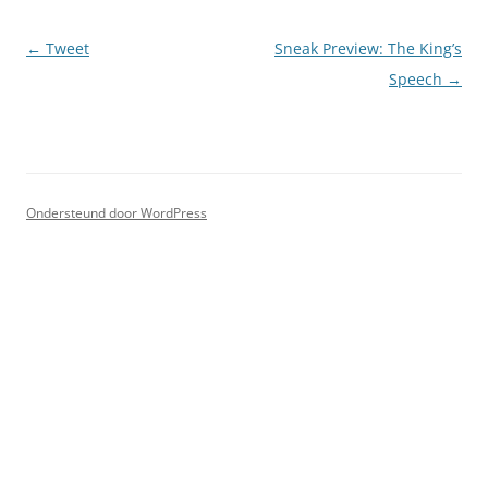
Berichtnavigatie
←
Tweet
Sneak Preview: The King’s
Speech
→
Ondersteund door WordPress