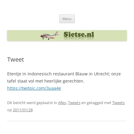
Ga
naar
Sietse's blog
de
inhoud
Menu
Tweet
Etentje in Indonesisch restaurant Blauw in Utrecht; onze
tafel staat vol met heerlijke gerechten.
https://twitpic.com/3uaa4e
Dit bericht werd geplaatst in
Alles
,
Tweets
en getagged met
Tweets
op
2011/01/28
.