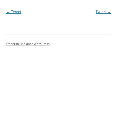
Berichtnavigatie
←
Tweet
Tweet
→
Ondersteund door WordPress