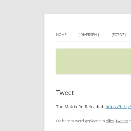
Ga
naar
de
Sietse's blog
inhoud
HOME
[ DIVERSEN ]
[FOTO’S]
ADRES IN GOOGLE MAPS
VERPLAATSEN
Tweet
The Matrix Re-Reloaded:
https://bit.ly
Dit bericht werd geplaatst in
Alles
,
Tweets
e