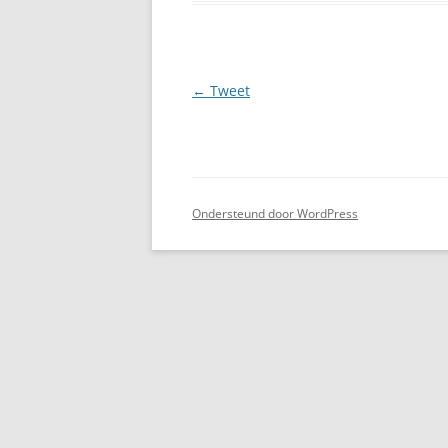
Berichtnavigatie
←
Tweet
Ondersteund door WordPress