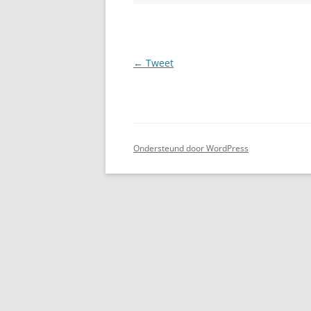
Berichtnavigatie
←
Tweet
Ondersteund door WordPress