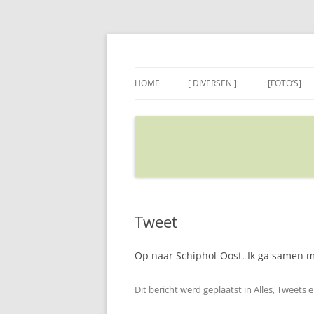
Ga
naar
de
Sietse's blog
inhoud
HOME
[ DIVERSEN ]
[FOTO’S]
ADRES IN GOOGLE MAPS
VERPLAATSEN
Tweet
Op naar Schiphol-Oost. Ik ga samen me
Dit bericht werd geplaatst in
Alles
,
Tweets
e