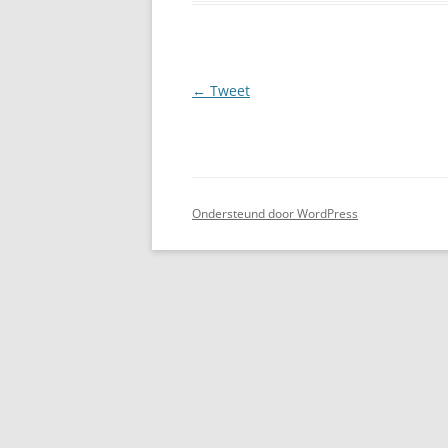
Berichtnavigatie
←
Tweet
Ondersteund door WordPress