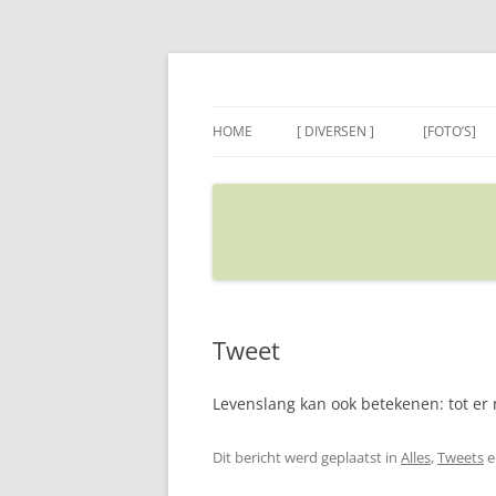
Ga
naar
de
Sietse's blog
inhoud
HOME
[ DIVERSEN ]
[FOTO’S]
ADRES IN GOOGLE MAPS
VERPLAATSEN
Tweet
Levenslang kan ook betekenen: tot er 
Dit bericht werd geplaatst in
Alles
,
Tweets
e