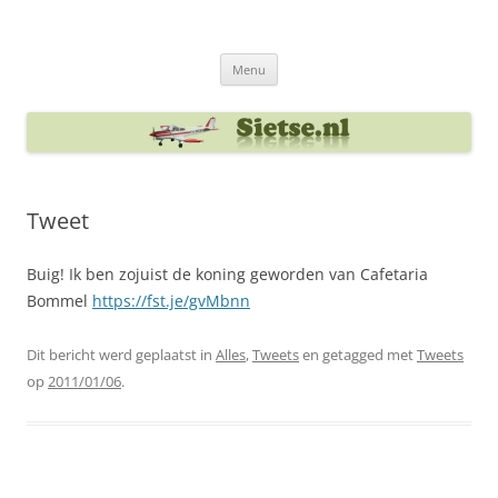
Ga
naar
Sietse's blog
de
inhoud
Menu
Tweet
Buig! Ik ben zojuist de koning geworden van Cafetaria
Bommel
https://fst.je/gvMbnn
Dit bericht werd geplaatst in
Alles
,
Tweets
en getagged met
Tweets
op
2011/01/06
.