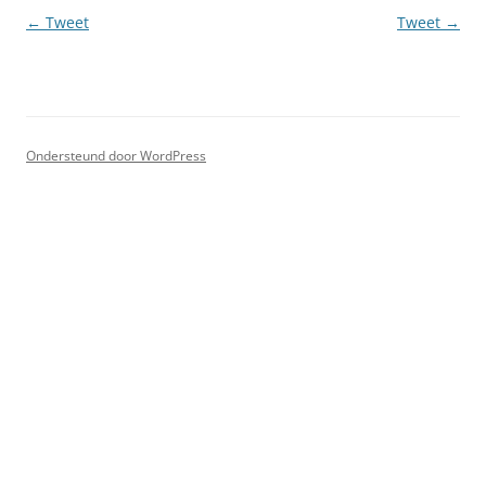
Berichtnavigatie
←
Tweet
Tweet
→
Ondersteund door WordPress