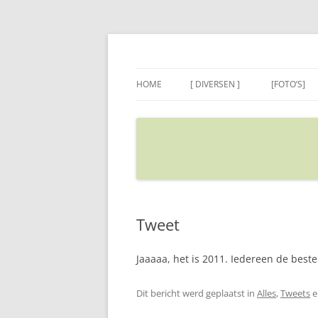
Ga
naar
de
Sietse's blog
inhoud
HOME
[ DIVERSEN ]
[FOTO’S]
ADRES IN GOOGLE MAPS
VERPLAATSEN
Tweet
Jaaaaa, het is 2011. Iedereen de best
Dit bericht werd geplaatst in
Alles
,
Tweets
e