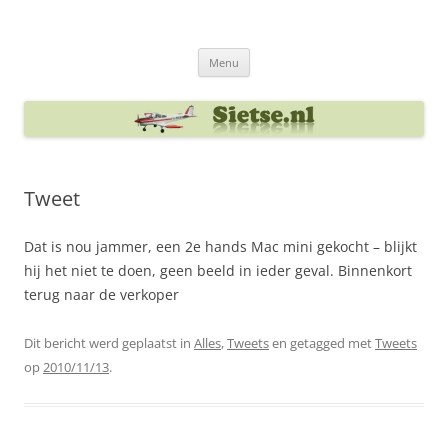
Ga
naar
Sietse's blog
de
inhoud
Menu
Tweet
Dat is nou jammer, een 2e hands Mac mini gekocht – blijkt
hij het niet te doen, geen beeld in ieder geval. Binnenkort
terug naar de verkoper
Dit bericht werd geplaatst in
Alles
,
Tweets
en getagged met
Tweets
op
2010/11/13
.