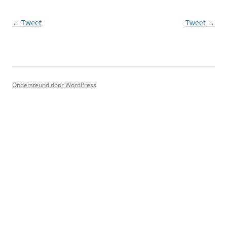
Berichtnavigatie
←
Tweet
Tweet
→
Ondersteund door WordPress