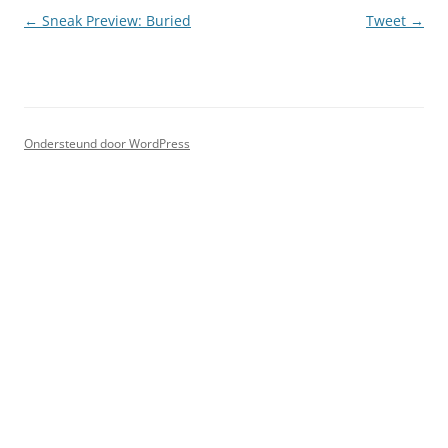
Berichtnavigatie
←
Sneak Preview: Buried
Tweet
→
Ondersteund door WordPress