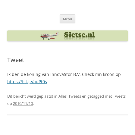
Ga
naar
Sietse's blog
de
inhoud
Menu
Tweet
Ik ben de koning van InnovaStor B.V. Check mn kroon op
https://fst.je/adPt0s
Dit bericht werd geplaatst in
Alles
,
Tweets
en getagged met
Tweets
op
2010/11/10
.