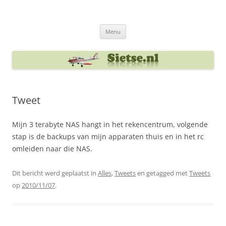
Ga
naar
Sietse's blog
de
inhoud
Menu
Tweet
Mijn 3 terabyte NAS hangt in het rekencentrum, volgende
stap is de backups van mijn apparaten thuis en in het rc
omleiden naar die NAS.
Dit bericht werd geplaatst in
Alles
,
Tweets
en getagged met
Tweets
op
2010/11/07
.