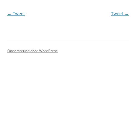
Berichtnavigatie
←
Tweet
Tweet
→
Ondersteund door WordPress