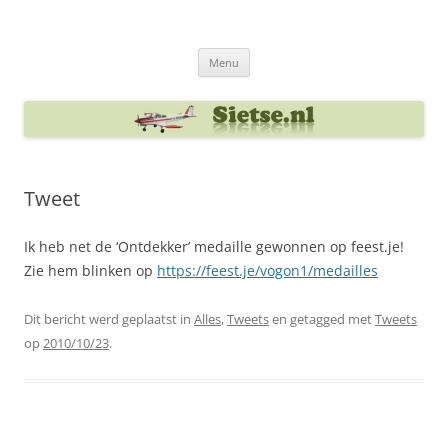
Ga
naar
Sietse's blog
de
inhoud
Menu
Tweet
Ik heb net de ‘Ontdekker’ medaille gewonnen op feest.je!
Zie hem blinken op
https://feest.je/vogon1/medailles
Dit bericht werd geplaatst in
Alles
,
Tweets
en getagged met
Tweets
op
2010/10/23
.