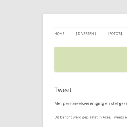
Ga
naar
de
Sietse's blog
inhoud
HOME
[ DIVERSEN ]
[FOTO’S]
ADRES IN GOOGLE MAPS
VERPLAATSEN
Tweet
Met personeelsvereniging en stel geze
Dit bericht werd geplaatst in
Alles
,
Tweets
e