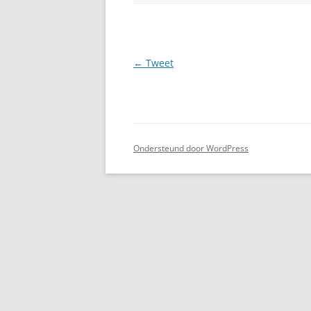
Berichtnavigatie
←
Tweet
Ondersteund door WordPress