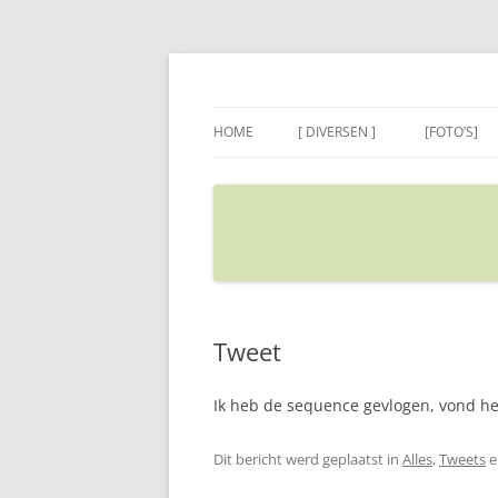
Ga
naar
de
Sietse's blog
inhoud
HOME
[ DIVERSEN ]
[FOTO’S]
ADRES IN GOOGLE MAPS
VERPLAATSEN
Tweet
Ik heb de sequence gevlogen, vond het
Dit bericht werd geplaatst in
Alles
,
Tweets
e