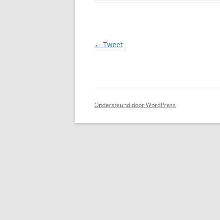
Berichtnavigatie
←
Tweet
Ondersteund door WordPress