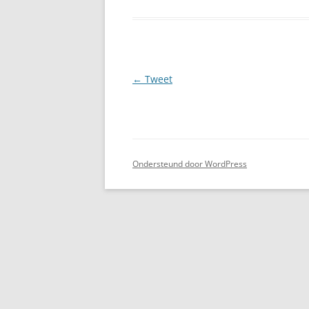
Berichtnavigatie
←
Tweet
Ondersteund door WordPress