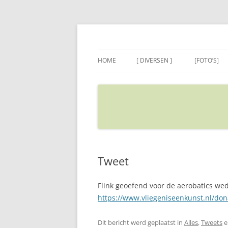
Ga
naar
de
Sietse's blog
inhoud
HOME
[ DIVERSEN ]
[FOTO’S]
ADRES IN GOOGLE MAPS
VERPLAATSEN
Tweet
Flink geoefend voor de aerobatics we
https://www.vliegeniseenkunst.nl/do
Dit bericht werd geplaatst in
Alles
,
Tweets
e