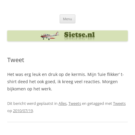
Ga
naar
Sietse's blog
de
inhoud
Menu
Tweet
Het was erg leuk en druk op de kermis. Mijn ‘luie flikker’ t-
shirt deed het ook goed, ik kreeg veel reacties. Morgen
bijkomen op het werk.
Dit bericht werd geplaatst in
Alles
,
Tweets
en getagged met
Tweets
op
2010/07/19
.