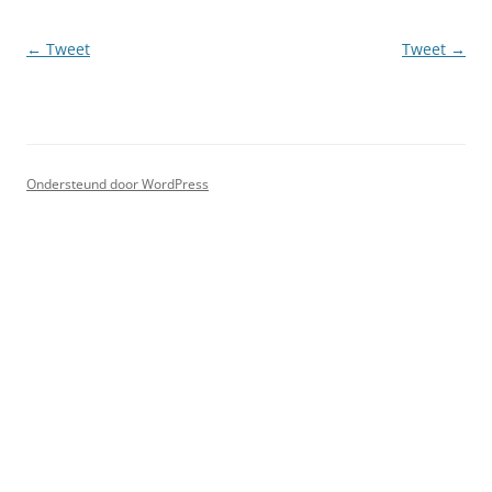
Berichtnavigatie
←
Tweet
Tweet
→
Ondersteund door WordPress