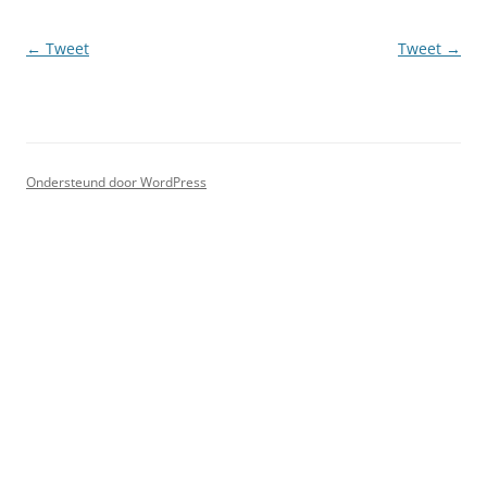
Berichtnavigatie
←
Tweet
Tweet
→
Ondersteund door WordPress