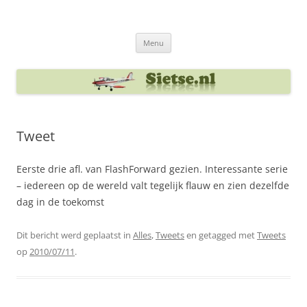
Ga
naar
Sietse's blog
de
inhoud
Menu
Tweet
Eerste drie afl. van FlashForward gezien. Interessante serie
– iedereen op de wereld valt tegelijk flauw en zien dezelfde
dag in de toekomst
Dit bericht werd geplaatst in
Alles
,
Tweets
en getagged met
Tweets
op
2010/07/11
.