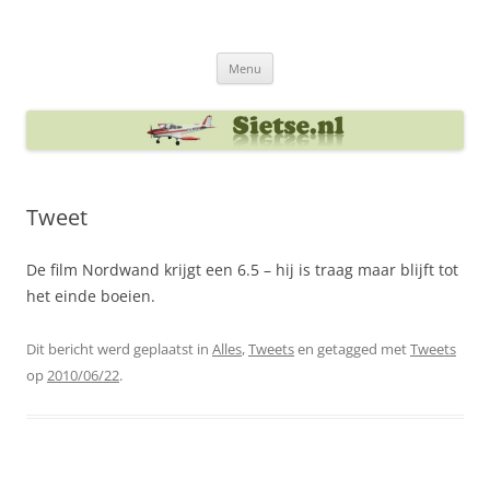
Ga
naar
Sietse's blog
de
inhoud
Menu
Tweet
De film Nordwand krijgt een 6.5 – hij is traag maar blijft tot
het einde boeien.
Dit bericht werd geplaatst in
Alles
,
Tweets
en getagged met
Tweets
op
2010/06/22
.