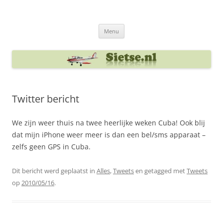
Ga
naar
Sietse's blog
de
inhoud
Menu
Twitter bericht
We zijn weer thuis na twee heerlijke weken Cuba! Ook blij
dat mijn iPhone weer meer is dan een bel/sms apparaat –
zelfs geen GPS in Cuba.
Dit bericht werd geplaatst in
Alles
,
Tweets
en getagged met
Tweets
op
2010/05/16
.