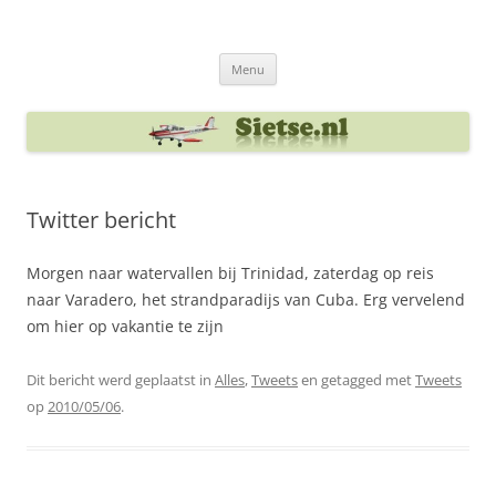
Ga
naar
Sietse's blog
de
inhoud
Menu
Twitter bericht
Morgen naar watervallen bij Trinidad, zaterdag op reis
naar Varadero, het strandparadijs van Cuba. Erg vervelend
om hier op vakantie te zijn
Dit bericht werd geplaatst in
Alles
,
Tweets
en getagged met
Tweets
op
2010/05/06
.