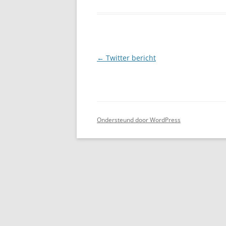
Berichtnavigatie
←
Twitter bericht
Ondersteund door WordPress