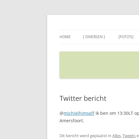
Ga
naar
de
Sietse's blog
inhoud
HOME
[ DIVERSEN ]
[FOTO’S]
ADRES IN GOOGLE MAPS
VERPLAATSEN
Twitter bericht
@
michielhimself
Ik ben om 13:30LT op
Amersfoort.
Dit bericht werd geplaatst in
Alles
,
Tweets
e