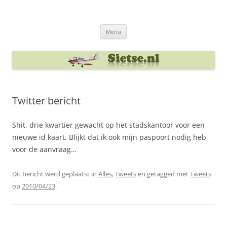
Ga
naar
Sietse's blog
de
inhoud
Menu
Twitter bericht
Shit, drie kwartier gewacht op het stadskantoor voor een
nieuwe id kaart. Blijkt dat ik ook mijn paspoort nodig heb
voor de aanvraag…
Dit bericht werd geplaatst in
Alles
,
Tweets
en getagged met
Tweets
op
2010/04/23
.