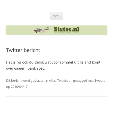
Ga
naar
Sietse's blog
de
inhoud
Menu
Twitter bericht
Het is nu ook duidelijk wat voor rommel uit IJsland komt
overwaaien: bank-roet.
Dit bericht werd geplaatst in
Alles
,
Tweets
en getagged met
Tweets
op
2010/04/17
.