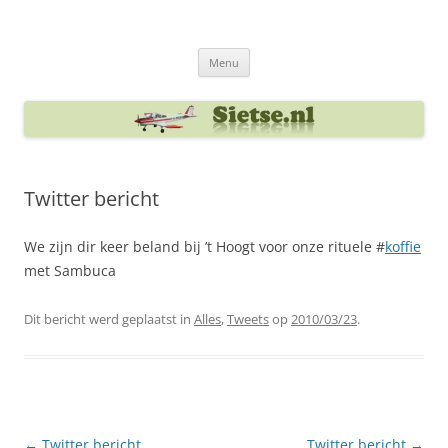
Ga
naar
Sietse's blog
de
inhoud
Menu
Twitter bericht
We zijn dir keer beland bij ’t Hoogt voor onze rituele #
koffie
met Sambuca
Dit bericht werd geplaatst in
Alles
,
Tweets
op
2010/03/23
.
Berichtnavigatie
←
Twitter bericht
Twitter bericht
→