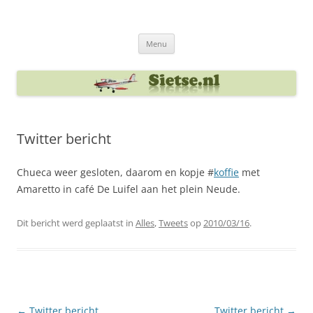
Ga
naar
Sietse's blog
de
inhoud
Menu
Twitter bericht
Chueca weer gesloten, daarom en kopje #
koffie
met
Amaretto in café De Luifel aan het plein Neude.
Dit bericht werd geplaatst in
Alles
,
Tweets
op
2010/03/16
.
Berichtnavigatie
←
Twitter bericht
Twitter bericht
→