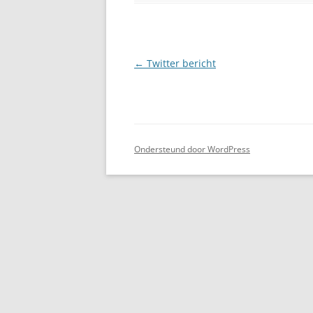
Berichtnavigatie
←
Twitter bericht
Ondersteund door WordPress