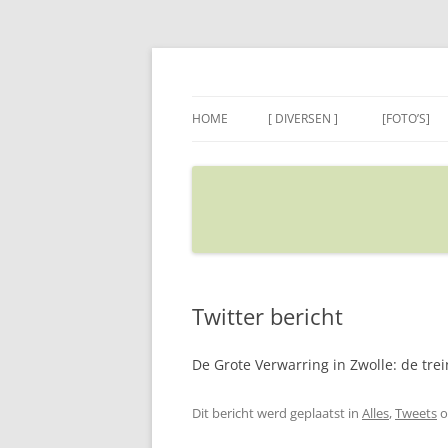
Ga
naar
de
Sietse's blog
inhoud
HOME
[ DIVERSEN ]
[FOTO’S]
ADRES IN GOOGLE MAPS
VERPLAATSEN
Twitter bericht
De Grote Verwarring in Zwolle: de tre
Dit bericht werd geplaatst in
Alles
,
Tweets
o