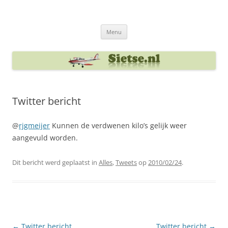
Ga
naar
Sietse's blog
de
inhoud
Menu
Twitter bericht
@
rjgmeijer
Kunnen de verdwenen kilo’s gelijk weer
aangevuld worden.
Dit bericht werd geplaatst in
Alles
,
Tweets
op
2010/02/24
.
Berichtnavigatie
←
Twitter bericht
Twitter bericht
→