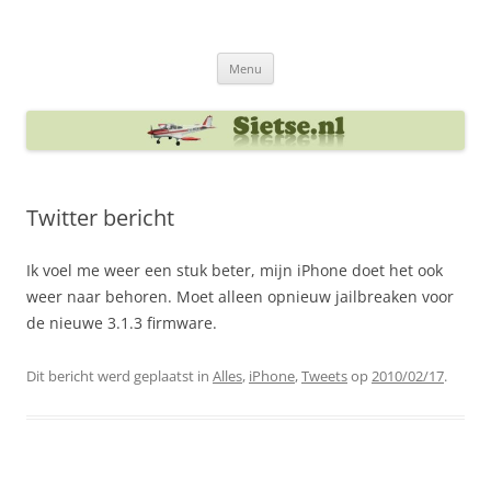
Ga
naar
Sietse's blog
de
inhoud
Menu
Twitter bericht
Ik voel me weer een stuk beter, mijn iPhone doet het ook
weer naar behoren. Moet alleen opnieuw jailbreaken voor
de nieuwe 3.1.3 firmware.
Dit bericht werd geplaatst in
Alles
,
iPhone
,
Tweets
op
2010/02/17
.