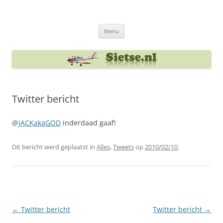
Ga
naar
Sietse's blog
de
inhoud
Menu
Twitter bericht
@
JACKakaGOD
inderdaad gaaf!
Dit bericht werd geplaatst in
Alles
,
Tweets
op
2010/02/10
.
Berichtnavigatie
←
Twitter bericht
Twitter bericht
→