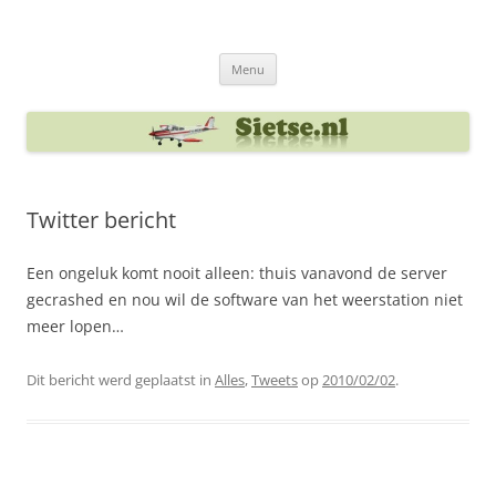
Ga
naar
Sietse's blog
de
inhoud
Menu
Twitter bericht
Een ongeluk komt nooit alleen: thuis vanavond de server
gecrashed en nou wil de software van het weerstation niet
meer lopen…
Dit bericht werd geplaatst in
Alles
,
Tweets
op
2010/02/02
.