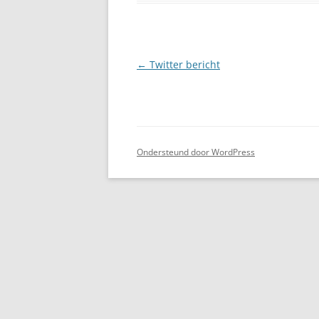
Berichtnavigatie
←
Twitter bericht
Ondersteund door WordPress