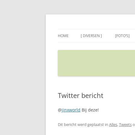
Ga
naar
de
Sietse's blog
inhoud
HOME
[ DIVERSEN ]
[FOTO’S]
ADRES IN GOOGLE MAPS
VERPLAATSEN
Twitter bericht
@
jinxworld
Bij deze!
Dit bericht werd geplaatst in
Alles
,
Tweets
o