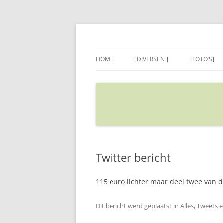
Ga
naar
de
Sietse's blog
inhoud
HOME
[ DIVERSEN ]
[FOTO’S]
ADRES IN GOOGLE MAPS
VERPLAATSEN
Twitter bericht
115 euro lichter maar deel twee van d
Dit bericht werd geplaatst in
Alles
,
Tweets
e