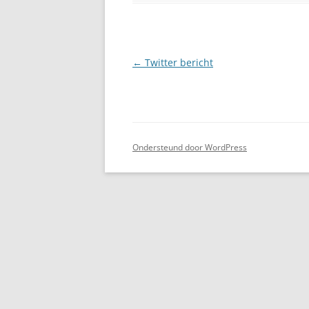
Berichtnavigatie
←
Twitter bericht
Ondersteund door WordPress