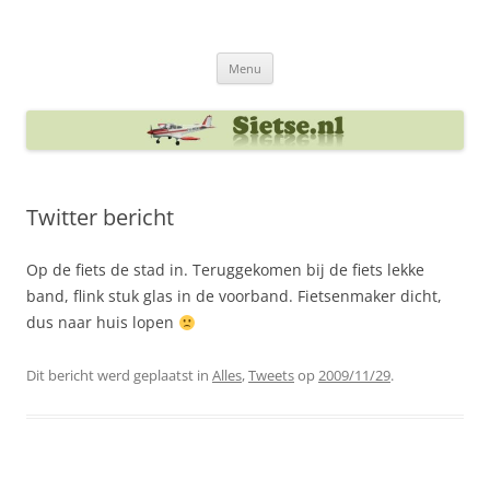
Ga
naar
Sietse's blog
de
inhoud
Menu
Twitter bericht
Op de fiets de stad in. Teruggekomen bij de fiets lekke
band, flink stuk glas in de voorband. Fietsenmaker dicht,
dus naar huis lopen
Dit bericht werd geplaatst in
Alles
,
Tweets
op
2009/11/29
.