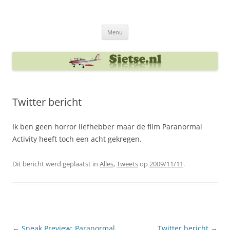
Ga
naar
Sietse's blog
de
inhoud
Menu
Twitter bericht
Ik ben geen horror liefhebber maar de film Paranormal
Activity heeft toch een acht gekregen.
Dit bericht werd geplaatst in
Alles
,
Tweets
op
2009/11/11
.
Berichtnavigatie
←
Sneak Preview: Paranormal
Twitter bericht
→