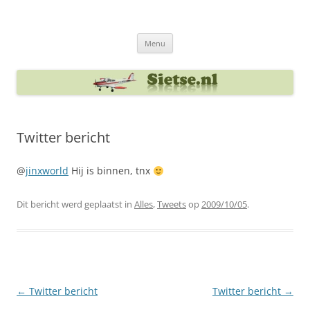
Ga
naar
Sietse's blog
de
inhoud
Menu
Twitter bericht
@
jinxworld
Hij is binnen, tnx
Dit bericht werd geplaatst in
Alles
,
Tweets
op
2009/10/05
.
Berichtnavigatie
←
Twitter bericht
Twitter bericht
→