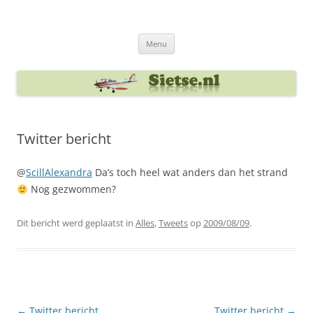
Ga
naar
Sietse's blog
de
inhoud
Menu
Twitter bericht
@
ScillAlexandra
Da’s toch heel wat anders dan het strand
Nog gezwommen?
Dit bericht werd geplaatst in
Alles
,
Tweets
op
2009/08/09
.
Berichtnavigatie
←
Twitter bericht
Twitter bericht
→