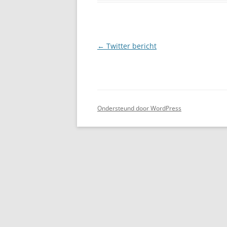
Berichtnavigatie
←
Twitter bericht
Ondersteund door WordPress