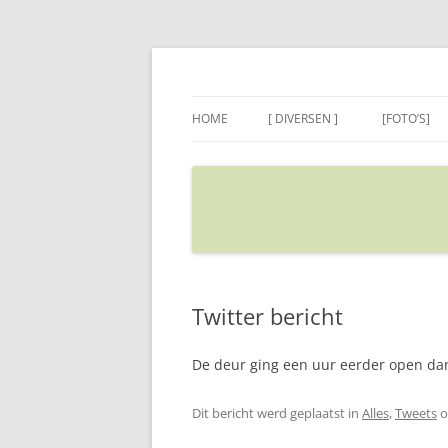
Ga
naar
de
Sietse's blog
inhoud
HOME
[ DIVERSEN ]
[FOTO’S]
ADRES IN GOOGLE MAPS
VERPLAATSEN
Twitter bericht
De deur ging een uur eerder open dan
Dit bericht werd geplaatst in
Alles
,
Tweets
o